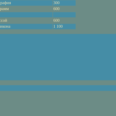
графия
300
грамм
600
ссой
600
ликона
1 100