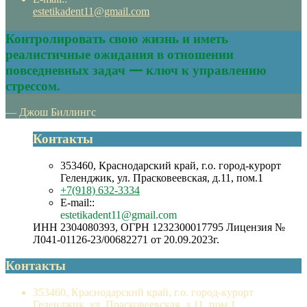
estetikadent11@gmail.com
Контролировать свою жизнь и иметь
реалистичные ожидания в отношении
повседневных задач — ключ к управлению
стрессом.
— Джош Биллингс
Контакты
353460, Краснодарский край, г.о. город-курорт
Геленджик, ул. Прасковеевская, д.11, пом.1
+7(918) 632-3334
E-mail::
estetikadent11@gmail.com
ИНН 2304080393, ОГРН 1232300017795 Лицензия №
Л041-01126-23/00682271 от 20.09.2023г.
Контакты
353460, Краснодарский край, г.о. город-курорт
Геленджик, ул. Прасковеевская, д.11, пом.1