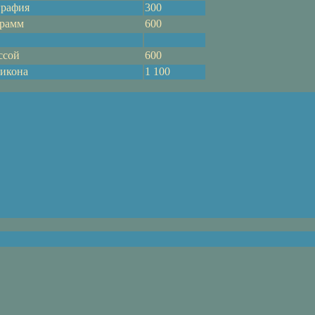
графия
300
грамм
600
ссой
600
ликона
1 100